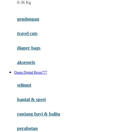
0-36 Kg
Fisher Price
Flipper
gendongan
Friends Of Sally
travel cots
G
diaper bags
Gb
Geko
aksesoris
Graco
Dunia Digital Resm777
Gund
selimut
H
bantal & sprei
Habbie
Haenim
ranjang bayi & balita
Happy Horse
perabotan