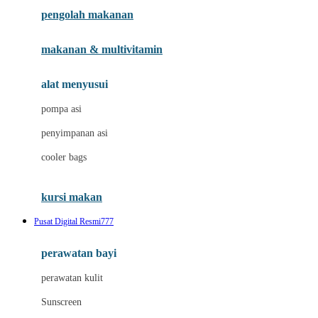
pengolah makanan
Joolz
Jujube
makanan & multivitamin
K
alat menyusui
Kiddycuts
pompa asi
Kumon
penyimpanan asi
L
cooler bags
Leapfrog
kursi makan
Leclerc
Pusat Digital Resmi777
Lee Vierra
Lillebaby
perawatan bayi
Little Bird Told Me
perawatan kulit
Little Miss Janis
Sunscreen