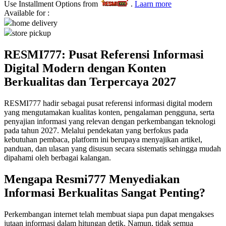
Use Installment Options from
.
Laarn more
Q
Available for :
home delivery
QV Baby
store pickup
R
RESMI777: Pusat Referensi Informasi
Real Shades
Digital Modern dengan Konten
Berkualitas dan Terpercaya 2027
Red Castle
Ribbon Madness
RESMI777 hadir sebagai pusat referensi informasi digital modern
yang mengutamakan kualitas konten, pengalaman pengguna, serta
S
penyajian informasi yang relevan dengan perkembangan teknologi
pada tahun 2027. Melalui pendekatan yang berfokus pada
kebutuhan pembaca, platform ini berupaya menyajikan artikel,
Sebamed
panduan, dan ulasan yang disusun secara sistematis sehingga mudah
Silver Cross
dipahami oleh berbagai kalangan.
Simply Idea
Mengapa Resmi777 Menyediakan
Informasi Berkualitas Sangat Penting?
Skip Hop
Spectra
Perkembangan internet telah membuat siapa pun dapat mengakses
jutaan informasi dalam hitungan detik. Namun, tidak semua
Squishmallows